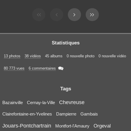
Statistiques
13 photos
38 vidéos
45 albums
0 nouvelle photo
0 nouvelle vidéo

80 773 vues
6 commentaires
Tags
Chevreuse
Bazainville
Cernay-la-Ville
Clairefontaine-en-Yvelines
Dampierre
Gambais
Jouars-Pontchartrain
Orgeval
Montfort-l'Amaury