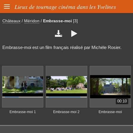

Lieux de tournage cinéma dans les Yvelines
Châteaux
/
Méridon
/
Embrasse-moi
[3]


Embrasse-moi est un film français réalisé par Michèle Rosier.
00:10
Embrasse-moi 1
Embrasse-moi 2
Embrasse-moi