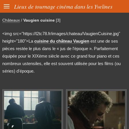

Lieux de tournage cinéma dans les Yvelines
Châteaux
/
Vaugien cuisine
[3]
<img src="https://l2tc78.fr/images/chateau/VaugienCuisine.jpg"
height="180">La
cuisine du château Vaugien
est une de ses
pièces restée le plus dans le « jus de l’époque ». Parfaitement
équipée pour le XIXème siècle avec ce grand four piano et ces
nombreux ustensiles, elle est souvent utilisée pour les films (ou
séries) d'époque.