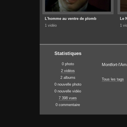
L'homme au ventre de plomb
Le 
1 vidéo
1 vi
Statistiques
0 photo
Montfort-l'A
2 vidéos
2 albums
Tous les tags
0 nouvelle photo
0 nouvelle vidéo
7 398 vues
0 commentaire