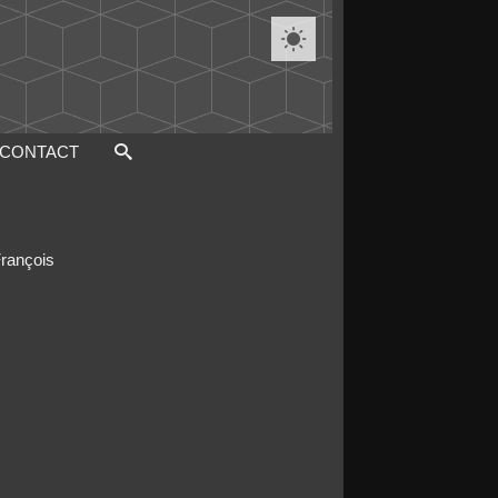

CONTACT
François