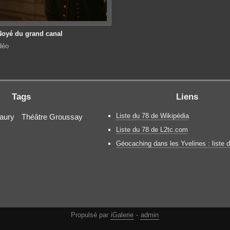
Noyé du grand canal
déo
Tags
Liens
Liste du 78 de Wikipédia
maury
Théâtre Groussay
Liste du 78 de L2tc.com
Géocaching dans les Yvelines : liste
Propulsé par
iGalerie
-
admin