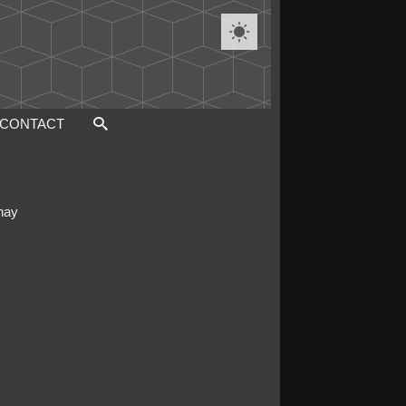

CONTACT
nay