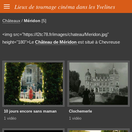

Lieux de tournage cinéma dans les Yvelines
Châteaux
/
Méridon
[5]
<img src="https://l2tc78.fr/images/chateau/Meridon.jpg"
height="180">Le
Château de Méridon
est situé à Chevreuse
10 jours encore sans maman
Clochemerle
1 vidéo
1 vidéo