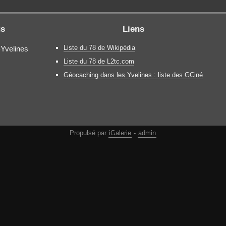
gs
Liens
Liste du 78 de Wikipédia
-Yvelines
Liste du 78 de L2tc.com
Géocaching dans les Yvelines : liste des GCiné
Propulsé par
iGalerie
-
admin