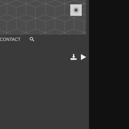

CONTACT

