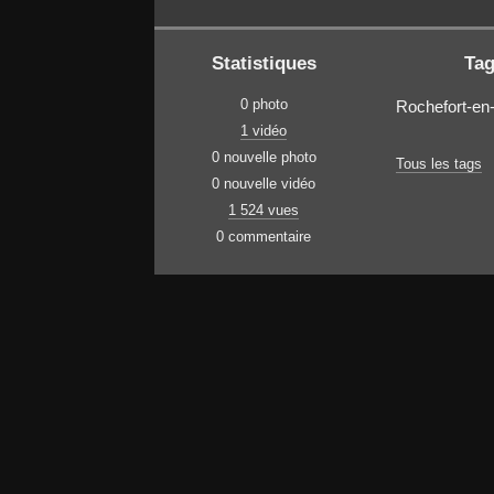
Statistiques
Ta
0 photo
Rochefort-en
1 vidéo
0 nouvelle photo
Tous les tags
0 nouvelle vidéo
1 524 vues
0 commentaire