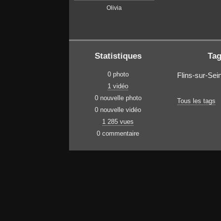
Olivia
Statistiques
Ta
0 photo
Flins-sur-Sei
1 vidéo
0 nouvelle photo
Tous les tags
0 nouvelle vidéo
1 285 vues
0 commentaire