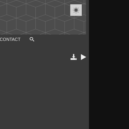

CONTACT

