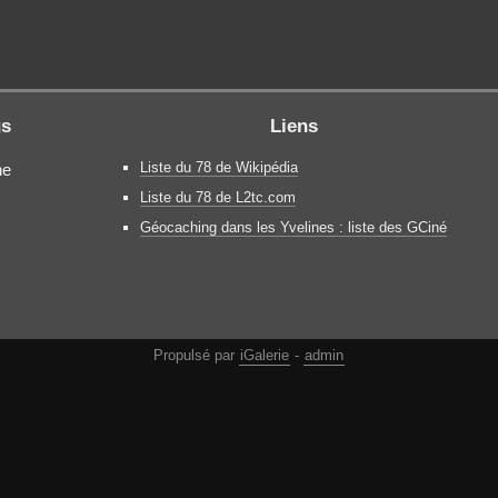
gs
Liens
Liste du 78 de Wikipédia
ne
Liste du 78 de L2tc.com
Géocaching dans les Yvelines : liste des GCiné
Propulsé par
iGalerie
-
admin