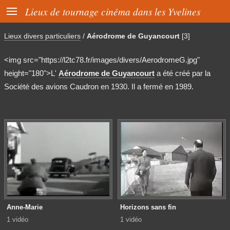

Lieux de tournage cinéma dans les Yvelines
Lieux divers particuliers
/
Aérodrome de Guyancourt
[3]
<img src="https://l2tc78.fr/images/divers/AerodromeG.jpg"
height="180">L'
Aérodrome de Guyancourt
a été créé par la
Société des avions Caudron en 1930. Il a fermé en 1989.
Anne-Marie
Horizons sans fin
1 vidéo
1 vidéo