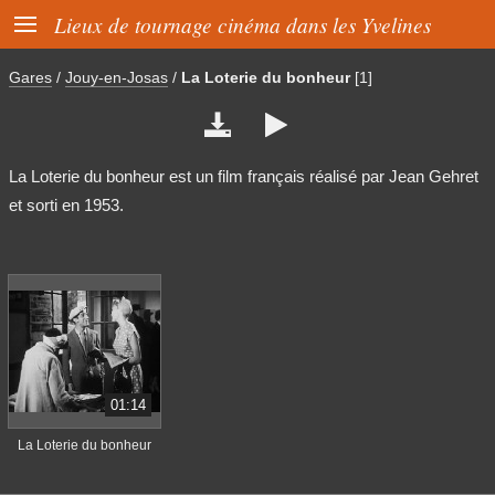

Lieux de tournage cinéma dans les Yvelines
Gares
/
Jouy-en-Josas
/
La Loterie du bonheur
[1]


La Loterie du bonheur est un film français réalisé par Jean Gehret
et sorti en 1953.
01:14
La Loterie du bonheur