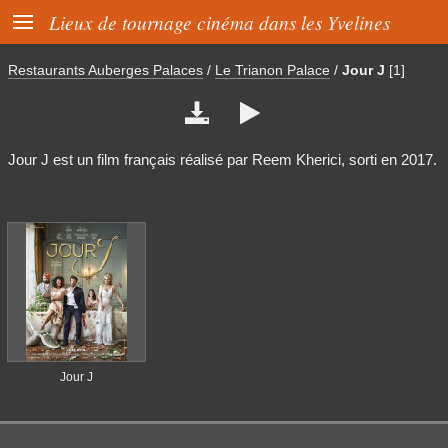

Lieux de tournage cinéma dans les Yvelines
Restaurants Auberges Palaces
/
Le Trianon Palace
/
Jour J
[1]


Jour J est un film français réalisé par Reem Kherici, sorti en 2017.
Jour J