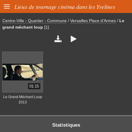

Lieux de tournage cinéma dans les Yvelines
Centre-Ville - Quartier - Commune
/
Versailles Place d'Armes
/
Le
grand méchant loup
[1]


01:15
Le Grand Méchant Loup
2013
Statistiques