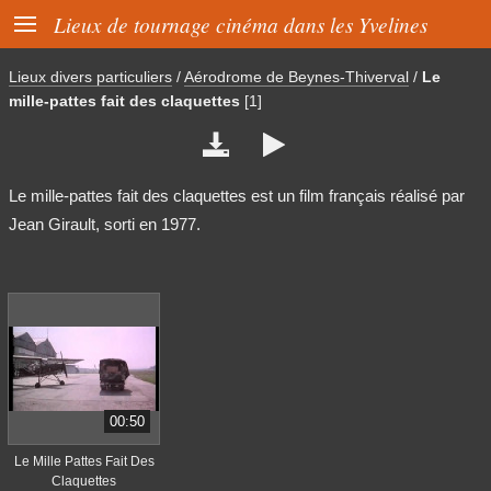

Lieux de tournage cinéma dans les Yvelines
Lieux divers particuliers
/
Aérodrome de Beynes-Thiverval
/
Le
mille-pattes fait des claquettes
[1]


Le mille-pattes fait des claquettes est un film français réalisé par
Jean Girault, sorti en 1977.
00:50
Le Mille Pattes Fait Des
Claquettes