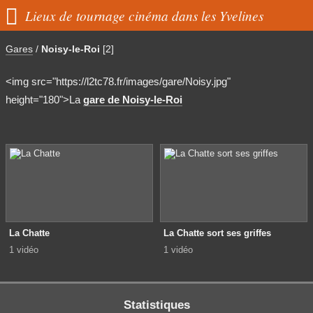

Lieux de tournage cinéma dans les Yvelines
Gares
/
Noisy-le-Roi
[2]
<img src="https://l2tc78.fr/images/gare/Noisy.jpg"
height="180">La
gare de Noisy-le-Roi
La Chatte
La Chatte sort ses griffes
1 vidéo
1 vidéo
Statistiques