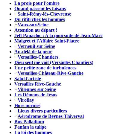
La proie pour l'ombre
Quand passent les faisans
+
Saint-Rémy-lès-Chevreuse
Du rififi chez les hommes
+
Vaux-sur-Seine
Attention au départ !
Jeff Panacloc : A la poursuite de Jean-Marc
Maigret et l'Affaire Saint-Fiacre
+
Verneuil-sur-Seine
Au-delà de la peur
+
Versailles-Chantiers
Dieu seul me voit (Versailles Chantiers)
Une petite zone de turbulences
+
Versailles-Château-Rive-Gauche
Salut l'artiste
Versailles Rive-Gauche
+
Villennes-sur-Seine
Les Démons de Jésus
+
Viroflay
Hors normes
+
Lieux divers particuliers
+
Aérodrome de Beynes-Thiverval
Bus Palladium
Fanfan la tulipe
La loi des hommes