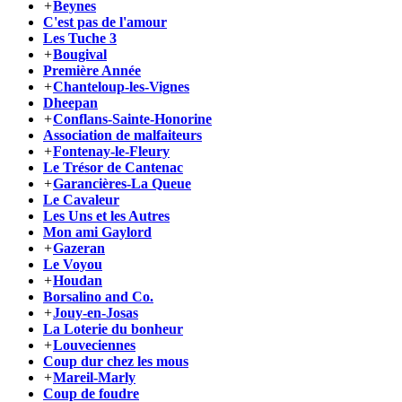
+
Beynes
C'est pas de l'amour
Les Tuche 3
+
Bougival
Première Année
+
Chanteloup-les-Vignes
Dheepan
+
Conflans-Sainte-Honorine
Association de malfaiteurs
+
Fontenay-le-Fleury
Le Trésor de Cantenac
+
Garancières-La Queue
Le Cavaleur
Les Uns et les Autres
Mon ami Gaylord
+
Gazeran
Le Voyou
+
Houdan
Borsalino and Co.
+
Jouy-en-Josas
La Loterie du bonheur
+
Louveciennes
Coup dur chez les mous
+
Mareil-Marly
Coup de foudre