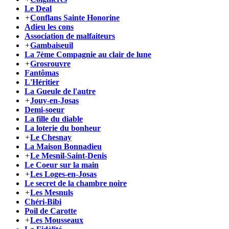
Le Deal
+
Conflans Sainte Honorine
Adieu les cons
Association de malfaiteurs
+
Gambaiseuil
La 7ème Compagnie au clair de lune
+
Grosrouvre
Fantômas
L'Héritier
La Gueule de l'autre
+
Jouy-en-Josas
Demi-soeur
La fille du diable
La loterie du bonheur
+
Le Chesnay
La Maison Bonnadieu
+
Le Mesnil-Saint-Denis
Le Coeur sur la main
+
Les Loges-en-Josas
Le secret de la chambre noire
+
Les Mesnuls
Chéri-Bibi
Poil de Carotte
+
Les Mousseaux