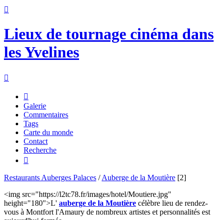

Lieux de tournage cinéma dans
les Yvelines


Galerie
Commentaires
Tags
Carte du monde
Contact
Recherche

Restaurants Auberges Palaces
/
Auberge de la Moutière
[2]
<img src="https://l2tc78.fr/images/hotel/Moutiere.jpg"
height="180">L'
auberge de la Moutière
célèbre lieu de rendez-
vous à Montfort l'Amaury de nombreux artistes et personnalités est