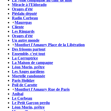
La 7ème compagnie au clair de lune
Miracle à l'Eldorado
Orages d'été
Piédalu député
Radio Corbeau
+
Maurepas
Cliente
Les Ringards
Orages d'été
Un autre monde
+
Montfort l'Amaury Place de la Libération
Des frissons partout
Ensemble, c'est tout
La Corruptrice
La Maison de campagne
Léon Morin, prêtre
Les Anges gardiens
Mortelle randonnée
Paris Holiday
Poil de Carotte
+
Montfort l'Amaury Rue de Paris
Anibal
Le Corbeau
Le Petit Garçon perdu
Léon Morin, prêtre