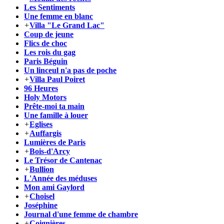
Les Sentiments
Une femme en blanc
+
Villa "Le Grand Lac"
Coup de jeune
Flics de choc
Les rois du gag
Paris Béguin
Un linceul n'a pas de poche
+
Villa Paul Poiret
96 Heures
Holy Motors
Prête-moi ta main
Une famille à louer
+
Eglises
+
Auffargis
Lumières de Paris
+
Bois-d'Arcy
Le Trésor de Cantenac
+
Bullion
L'Année des méduses
Mon ami Gaylord
+
Choisel
Joséphine
Journal d'une femme de chambre
+
Coignières