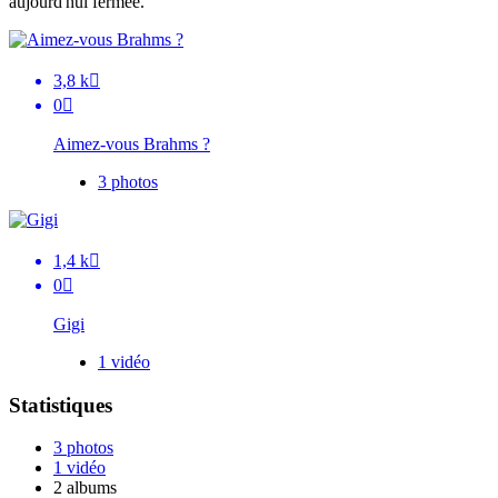
aujourd'hui fermée.
3,8 k

0

Aimez-vous Brahms ?
3 photos
1,4 k

0

Gigi
1 vidéo
Statistiques
3 photos
1 vidéo
2 albums