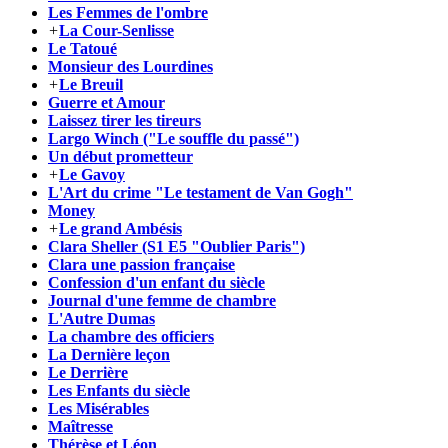
Les Femmes de l'ombre
+
La Cour-Senlisse
Le Tatoué
Monsieur des Lourdines
+
Le Breuil
Guerre et Amour
Laissez tirer les tireurs
Largo Winch ("Le souffle du passé")
Un début prometteur
+
Le Gavoy
L'Art du crime "Le testament de Van Gogh"
Money
+
Le grand Ambésis
Clara Sheller (S1 E5 "Oublier Paris")
Clara une passion française
Confession d'un enfant du siècle
Journal d'une femme de chambre
L'Autre Dumas
La chambre des officiers
La Dernière leçon
Le Derrière
Les Enfants du siècle
Les Misérables
Maîtresse
Thérèse et Léon