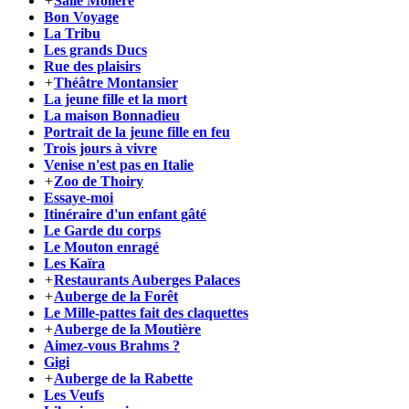
+
Salle Molière
Bon Voyage
La Tribu
Les grands Ducs
Rue des plaisirs
+
Théâtre Montansier
La jeune fille et la mort
La maison Bonnadieu
Portrait de la jeune fille en feu
Trois jours à vivre
Venise n'est pas en Italie
+
Zoo de Thoiry
Essaye-moi
Itinéraire d'un enfant gâté
Le Garde du corps
Le Mouton enragé
Les Kaïra
+
Restaurants Auberges Palaces
+
Auberge de la Forêt
Le Mille-pattes fait des claquettes
+
Auberge de la Moutière
Aimez-vous Brahms ?
Gigi
+
Auberge de la Rabette
Les Veufs