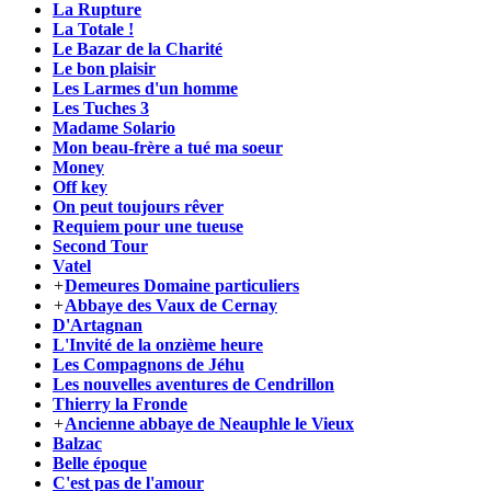
La Rupture
La Totale !
Le Bazar de la Charité
Le bon plaisir
Les Larmes d'un homme
Les Tuches 3
Madame Solario
Mon beau-frère a tué ma soeur
Money
Off key
On peut toujours rêver
Requiem pour une tueuse
Second Tour
Vatel
+
Demeures Domaine particuliers
+
Abbaye des Vaux de Cernay
D'Artagnan
L'Invité de la onzième heure
Les Compagnons de Jéhu
Les nouvelles aventures de Cendrillon
Thierry la Fronde
+
Ancienne abbaye de Neauphle le Vieux
Balzac
Belle époque
C'est pas de l'amour