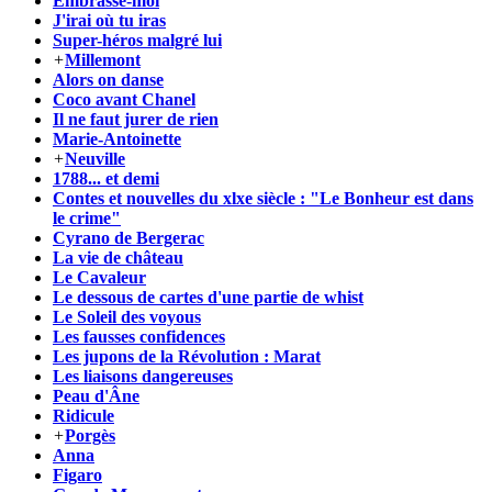
Embrasse-moi
J'irai où tu iras
Super-héros malgré lui
+
Millemont
Alors on danse
Coco avant Chanel
Il ne faut jurer de rien
Marie-Antoinette
+
Neuville
1788... et demi
Contes et nouvelles du xlxe siècle : "Le Bonheur est dans
le crime"
Cyrano de Bergerac
La vie de château
Le Cavaleur
Le dessous de cartes d'une partie de whist
Le Soleil des voyous
Les fausses confidences
Les jupons de la Révolution : Marat
Les liaisons dangereuses
Peau d'Âne
Ridicule
+
Porgès
Anna
Figaro