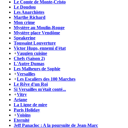
Le Comte de Monte-Cristo
Le Doudou
Les Anarchistes
Marthe Richard
Mon crime
Mystère au Moulin-Rouge
Mystère place Vendôme
Speakerine
Toussaint Louverture
Victor Hugo, ennemi d'état
+
Vaugien cuisine
Chefs (Saison 2)
L'Autre Dumas
Les Malheurs de Sophie
+
Versailles
+
Les Escaliers des 100 Marches
Le Rêve d'un Roi
Si Versailles m'était conté...
+
Vitry
Ariane
La Ligne de mire
Paris Holiday
+
Voisins
Eternité
Jeff Panacloc : A la poursuite de Jean-Marc