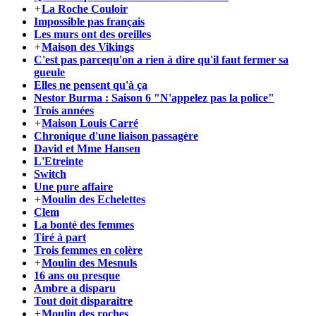
+
La Roche Couloir
Impossible pas français
Les murs ont des oreilles
+
Maison des Vikings
C'est pas parcequ'on a rien à dire qu'il faut fermer sa
gueule
Elles ne pensent qu'à ça
Nestor Burma : Saison 6 "N'appelez pas la police"
Trois années
+
Maison Louis Carré
Chronique d'une liaison passagère
David et Mme Hansen
L'Etreinte
Switch
Une pure affaire
+
Moulin des Echelettes
Clem
La bonté des femmes
Tiré à part
Trois femmes en colère
+
Moulin des Mesnuls
16 ans ou presque
Ambre a disparu
Tout doit disparaitre
+
Moulin des roches