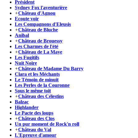
Président
Sydney Fox l'aventurière
+
Château d'Agnou
Ecoute voir
Les Compagnons d'Eleusis
+
Château de Bluche
Anibal
+
Château de Brouessy
Les Charmes de l'été
+
Château de La Maye
Les Fugitifs
Nuit Noire
+
Château de Madame Du Barry
Clara et les Méchants
Le Témoin de minuit
Les Perles de la Couronne
Sous le même toit
+
Château des Célestins
Balzac
Highlander
Le Pacte des loups
+
Château des Clos
Un pur moment de Rock'n roll
+
Château du Val
L'Epreuve d'amour