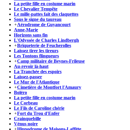
La petite fille en costume marin
Le Chevalier Tempête
Le mille-pattes fait des claquettes
Sous le signe du taureau
+
Aérodrome de Guyancourt
Anne-Marie
Horizons sans fin
L'Odyssée de Charles Lindbergh
+
Briqueterie de Feucherolles
Laissez tirer les tireurs
Les Tontons flingueurs
+
Camp militaire de Beynes-Frileuse
Au-revoir là-haut
La Tranchée des espoirs
Laissez-passer
Le Mur de l'Atlantique
+
Cimetière de Montfort l'Amaury
Boléro
La petite fille en costume marin
Le Corbeau
Le Fils de Caroline chérie
+
Fort du Trou d'Enfer
Crainquebille
Vénus noire
+
Hippodrome de Maisons-Laffitte