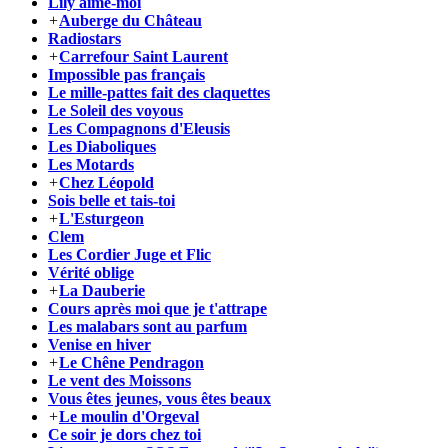
Lily aime-moi
+
Auberge du Château
Radiostars
+
Carrefour Saint Laurent
Impossible pas français
Le mille-pattes fait des claquettes
Le Soleil des voyous
Les Compagnons d'Eleusis
Les Diaboliques
Les Motards
+
Chez Léopold
Sois belle et tais-toi
+
L'Esturgeon
Clem
Les Cordier Juge et Flic
Vérité oblige
+
La Dauberie
Cours après moi que je t'attrape
Les malabars sont au parfum
Venise en hiver
+
Le Chêne Pendragon
Le vent des Moissons
Vous êtes jeunes, vous êtes beaux
+
Le moulin d'Orgeval
Ce soir je dors chez toi