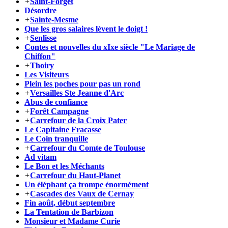
+
Saint-Forget
Désordre
+
Sainte-Mesme
Que les gros salaires lèvent le doigt !
+
Senlisse
Contes et nouvelles du xIxe siècle "Le Mariage de
Chiffon"
+
Thoiry
Les Visiteurs
Plein les poches pour pas un rond
+
Versailles Ste Jeanne d'Arc
Abus de confiance
+
Forêt Campagne
+
Carrefour de la Croix Pater
Le Capitaine Fracasse
Le Coin tranquille
+
Carrefour du Comte de Toulouse
Ad vitam
Le Bon et les Méchants
+
Carrefour du Haut-Planet
Un éléphant ça trompe énormément
+
Cascades des Vaux de Cernay
Fin août, début septembre
La Tentation de Barbizon
Monsieur et Madame Curie