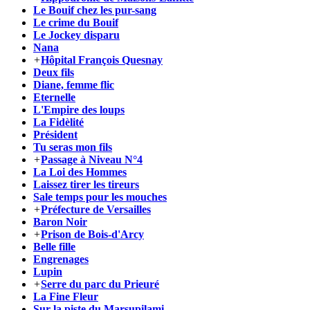
Le Bouif chez les pur-sang
Le crime du Bouif
Le Jockey disparu
Nana
+
Hôpital François Quesnay
Deux fils
Diane, femme flic
Eternelle
L'Empire des loups
La Fidèlité
Président
Tu seras mon fils
+
Passage à Niveau N°4
La Loi des Hommes
Laissez tirer les tireurs
Sale temps pour les mouches
+
Préfecture de Versailles
Baron Noir
+
Prison de Bois-d'Arcy
Belle fille
Engrenages
Lupin
+
Serre du parc du Prieuré
La Fine Fleur
Sur la piste du Marsupilami