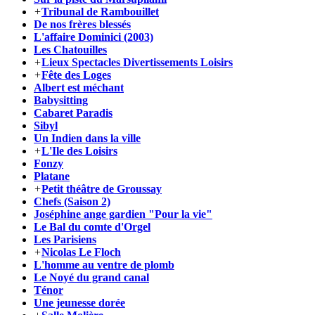
+
Tribunal de Rambouillet
De nos frères blessés
L'affaire Dominici (2003)
Les Chatouilles
+
Lieux Spectacles Divertissements Loisirs
+
Fête des Loges
Albert est méchant
Babysitting
Cabaret Paradis
Sibyl
Un Indien dans la ville
+
L'Ile des Loisirs
Fonzy
Platane
+
Petit théâtre de Groussay
Chefs (Saison 2)
Joséphine ange gardien "Pour la vie"
Le Bal du comte d'Orgel
Les Parisiens
+
Nicolas Le Floch
L'homme au ventre de plomb
Le Noyé du grand canal
Ténor
Une jeunesse dorée