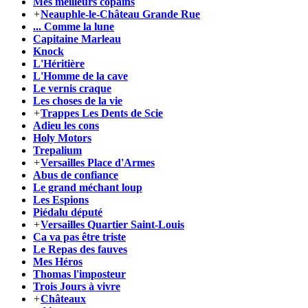
Mes meilleurs copains
+
Neauphle-le-Château Grande Rue
... Comme la lune
Capitaine Marleau
Knock
L'Héritière
L'Homme de la cave
Le vernis craque
Les choses de la vie
+
Trappes Les Dents de Scie
Adieu les cons
Holy Motors
Trepalium
+
Versailles Place d'Armes
Abus de confiance
Le grand méchant loup
Les Espions
Piédalu député
+
Versailles Quartier Saint-Louis
Ca va pas être triste
Le Repas des fauves
Mes Héros
Thomas l'imposteur
Trois Jours à vivre
+
Châteaux