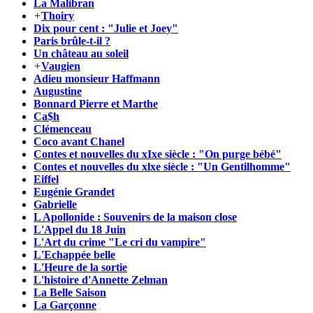
La Malibran
+
Thoiry
Dix pour cent : "Julie et Joey"
Paris brûle-t-il ?
Un château au soleil
+
Vaugien
Adieu monsieur Haffmann
Augustine
Bonnard Pierre et Marthe
Ca$h
Clémenceau
Coco avant Chanel
Contes et nouvelles du xIxe siècle : "On purge bébé"
Contes et nouvelles du xlxe siècle : "Un Gentilhomme"
Eiffel
Eugénie Grandet
Gabrielle
L Apollonide : Souvenirs de la maison close
L'Appel du 18 Juin
L'Art du crime "Le cri du vampire"
L'Echappée belle
L'Heure de la sortie
L'histoire d'Annette Zelman
La Belle Saison
La Garçonne