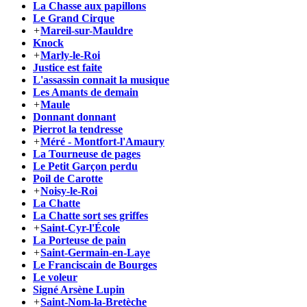
La Chasse aux papillons
Le Grand Cirque
+
Mareil-sur-Mauldre
Knock
+
Marly-le-Roi
Justice est faite
L'assassin connait la musique
Les Amants de demain
+
Maule
Donnant donnant
Pierrot la tendresse
+
Méré - Montfort-l'Amaury
La Tourneuse de pages
Le Petit Garçon perdu
Poil de Carotte
+
Noisy-le-Roi
La Chatte
La Chatte sort ses griffes
+
Saint-Cyr-l'École
La Porteuse de pain
+
Saint-Germain-en-Laye
Le Franciscain de Bourges
Le voleur
Signé Arsène Lupin
+
Saint-Nom-la-Bretèche