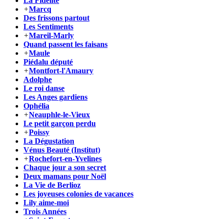
La Fidèlité
+
Marcq
Des frissons partout
Les Sentiments
+
Mareil-Marly
Quand passent les faisans
+
Maule
Piédalu député
+
Montfort-l'Amaury
Adolphe
Le roi danse
Les Anges gardiens
Ophélia
+
Neauphle-le-Vieux
Le petit garçon perdu
+
Poissy
La Dégustation
Vénus Beauté (Institut)
+
Rochefort-en-Yvelines
Chaque jour a son secret
Deux mamans pour Noël
La Vie de Berlioz
Les joyeuses colonies de vacances
Lily aime-moi
Trois Années