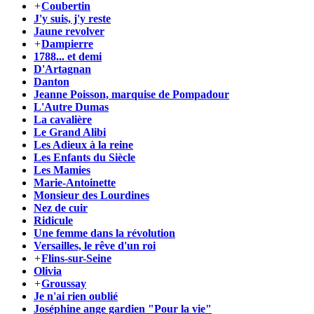
+
Coubertin
J'y suis, j'y reste
Jaune revolver
+
Dampierre
1788... et demi
D'Artagnan
Danton
Jeanne Poisson, marquise de Pompadour
L'Autre Dumas
La cavalière
Le Grand Alibi
Les Adieux à la reine
Les Enfants du Siècle
Les Mamies
Marie-Antoinette
Monsieur des Lourdines
Nez de cuir
Ridicule
Une femme dans la révolution
Versailles, le rêve d'un roi
+
Flins-sur-Seine
Olivia
+
Groussay
Je n'ai rien oublié
Joséphine ange gardien "Pour la vie"