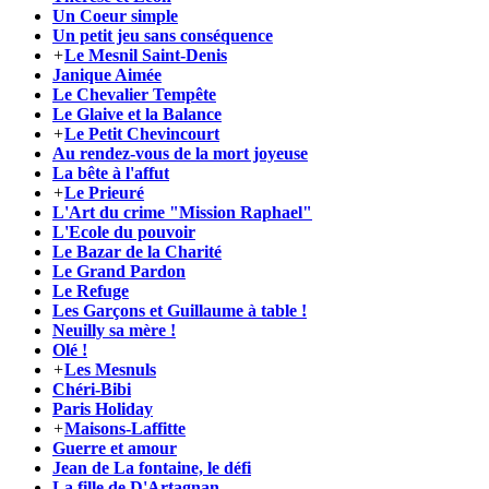
Un Coeur simple
Un petit jeu sans conséquence
+
Le Mesnil Saint-Denis
Janique Aimée
Le Chevalier Tempête
Le Glaive et la Balance
+
Le Petit Chevincourt
Au rendez-vous de la mort joyeuse
La bête à l'affut
+
Le Prieuré
L'Art du crime "Mission Raphael"
L'Ecole du pouvoir
Le Bazar de la Charité
Le Grand Pardon
Le Refuge
Les Garçons et Guillaume à table !
Neuilly sa mère !
Olé !
+
Les Mesnuls
Chéri-Bibi
Paris Holiday
+
Maisons-Laffitte
Guerre et amour
Jean de La fontaine, le défi
La fille de D'Artagnan