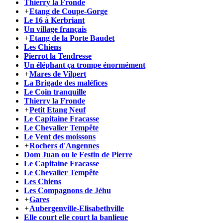
Thierry la Fronde
+
Etang de Coupe-Gorge
Le 16 à Kerbriant
Un village français
+
Etang de la Porte Baudet
Les Chiens
Pierrot la Tendresse
Un éléphant ça trompe énormément
+
Mares de Vilpert
La Brigade des maléfices
Le Coin tranquille
Thierry la Fronde
+
Petit Etang Neuf
Le Capitaine Fracasse
Le Chevalier Tempête
Le Vent des moissons
+
Rochers d'Angennes
Dom Juan ou le Festin de Pierre
Le Capitaine Fracasse
Le Chevalier Tempête
Les Chiens
Les Compagnons de Jéhu
+
Gares
+
Aubergenville-Elisabethville
Elle court elle court la banlieue