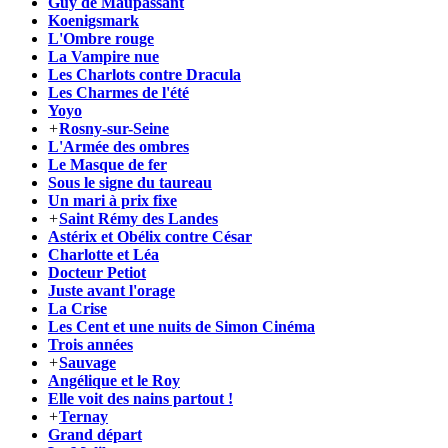
Guy de Maupassant
Koenigsmark
L'Ombre rouge
La Vampire nue
Les Charlots contre Dracula
Les Charmes de l'été
Yoyo
+
Rosny-sur-Seine
L'Armée des ombres
Le Masque de fer
Sous le signe du taureau
Un mari à prix fixe
+
Saint Rémy des Landes
Astérix et Obélix contre César
Charlotte et Léa
Docteur Petiot
Juste avant l'orage
La Crise
Les Cent et une nuits de Simon Cinéma
Trois années
+
Sauvage
Angélique et le Roy
Elle voit des nains partout !
+
Ternay
Grand départ