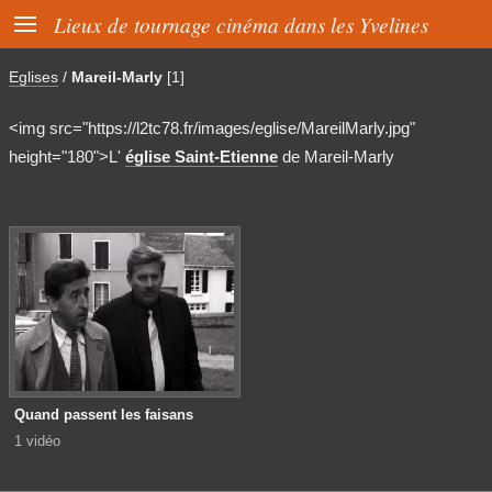

Lieux de tournage cinéma dans les Yvelines
Eglises
/
Mareil-Marly
[1]
<img src="https://l2tc78.fr/images/eglise/MareilMarly.jpg"
height="180">L'
église Saint-Etienne
de Mareil-Marly
Quand passent les faisans
1 vidéo