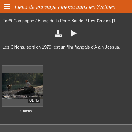

Lieux de tournage cinéma dans les Yvelines
Forêt Campagne
/
Etang de la Porte Baudet
/
Les Chiens
[1]


Les Chiens, sorti en 1979, est un film français d'Alain Jessua.
01:45
Les Chiens