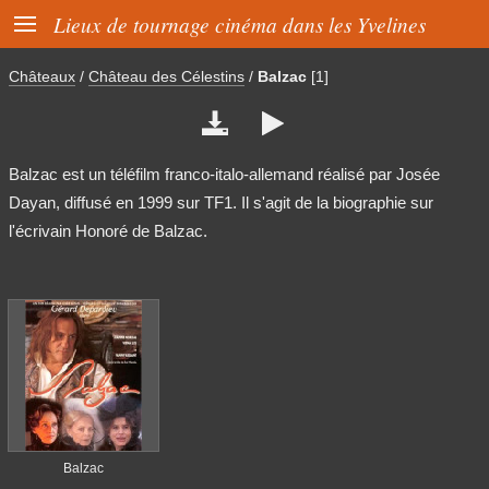

Lieux de tournage cinéma dans les Yvelines
Châteaux
/
Château des Célestins
/
Balzac
[1]


Balzac est un téléfilm franco-italo-allemand réalisé par Josée
Dayan, diffusé en 1999 sur TF1. Il s'agit de la biographie sur
l'écrivain Honoré de Balzac.
Balzac