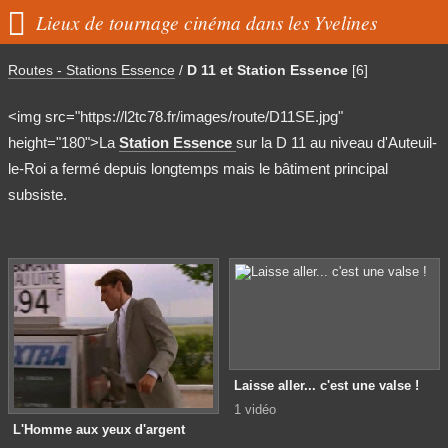

Lieux de tournage cinéma dans les Yvelines
Routes - Stations Essence
/
D 11 et Station Essence
[6]
<img src="https://l2tc78.fr/images/route/D11SE.jpg"
height="180">La
Station Essence
sur la D 11 au niveau d'Auteuil-
le-Roi a fermé depuis longtemps mais le bâtiment principal
subsiste.
Laisse aller... c'est une valse !
1 vidéo
L'Homme aux yeux d'argent