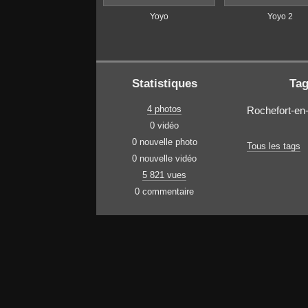
Yoyo
Yoyo 2
Statistiques
Ta
4 photos
Rochefort-en
0 vidéo
0 nouvelle photo
Tous les tags
0 nouvelle vidéo
5 821 vues
0 commentaire