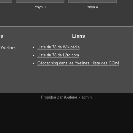
Yoyo 3
Yoyo 4
gs
Liens
Liste du 78 de Wikipédia
-Yvelines
Liste du 78 de L2tc.com
Géocaching dans les Yvelines : liste des GCiné
Propulsé par
iGalerie
-
admin