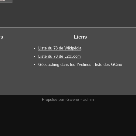
gs
Liens
Liste du 78 de Wikipédia
Liste du 78 de L2tc.com
Géocaching dans les Yvelines : liste des GCiné
Propulsé par
iGalerie
-
admin