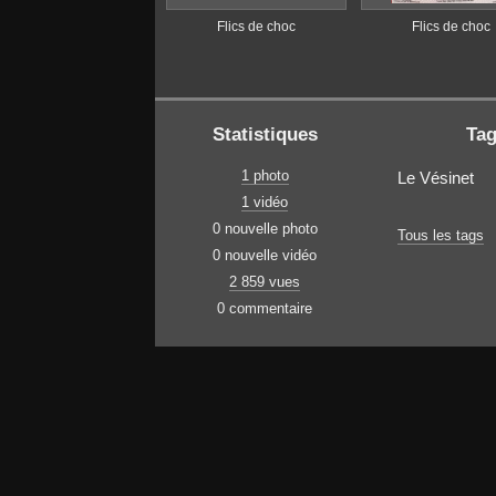
Flics de choc
Flics de choc
Statistiques
Ta
1 photo
Le Vésinet
1 vidéo
0 nouvelle photo
Tous les tags
0 nouvelle vidéo
2 859 vues
0 commentaire