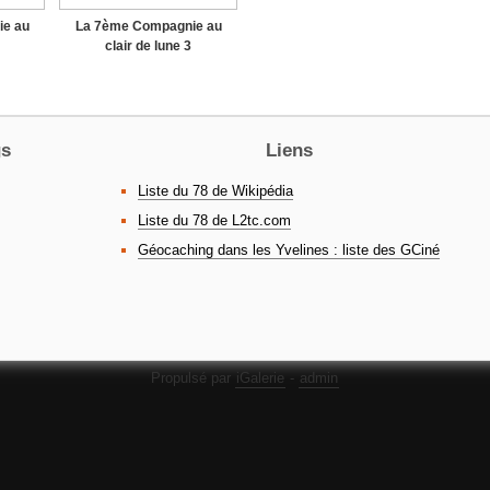
e au
La 7ème Compagnie au
clair de lune 3
gs
Liens
Liste du 78 de Wikipédia
Liste du 78 de L2tc.com
Géocaching dans les Yvelines : liste des GCiné
Propulsé par
iGalerie
-
admin