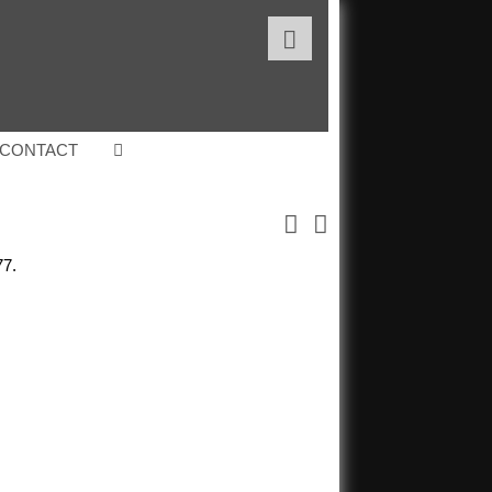

CONTACT


77.