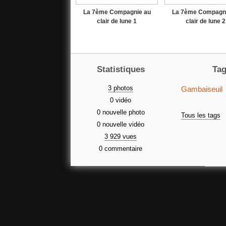
La 7ème Compagnie au
La 7ème Compagni
clair de lune 1
clair de lune 2
Statistiques
Ta
3 photos
Gambaiseuil
0 vidéo
0 nouvelle photo
Tous les tags
0 nouvelle vidéo
3 929 vues
0 commentaire