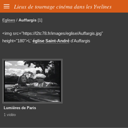

Lieux de tournage cinéma dans les Yvelines
Eglises
/
Auffargis
[1]
<img src="https://l2tc78.fr/images/eglise/Auffargis.jpg"
height="180">L'
église Saint-André
d'Auffargis
Lumières de Paris
1 vidéo