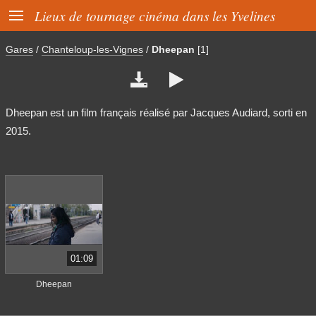

Lieux de tournage cinéma dans les Yvelines
Gares
/
Chanteloup-les-Vignes
/
Dheepan
[1]


Dheepan est un film français réalisé par Jacques Audiard, sorti en
2015.
01:09
Dheepan