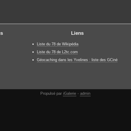
gs
Liens
Liste du 78 de Wikipédia
Liste du 78 de L2tc.com
Géocaching dans les Yvelines : liste des GCiné
Propulsé par
iGalerie
-
admin