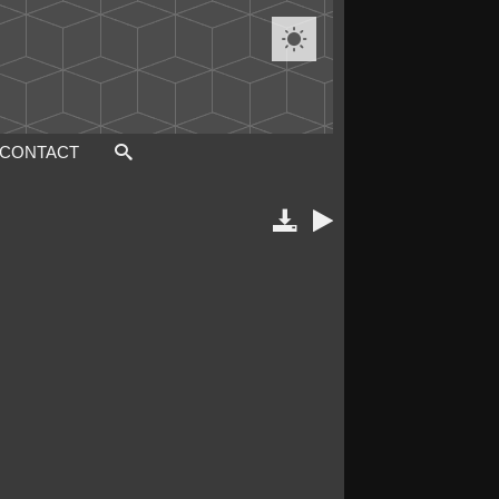

CONTACT

