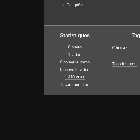
La.Conquête
Statistiques
Ta
0 photo
Choisel
1 vidéo
0 nouvelle photo
Tous les tags
0 nouvelle vidéo
1 410 vues
0 commentaire