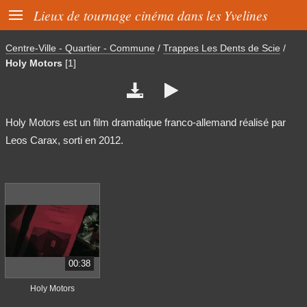

Lieux de tournage cinéma dans les Yvelines
Centre-Ville - Quartier - Commune
/
Trappes Les Dents de Scie
/
Holy Motors
[1]


Holy Motors est un film dramatique franco-allemand réalisé par
Leos Carax, sorti en 2012.
00:38
Holy Motors