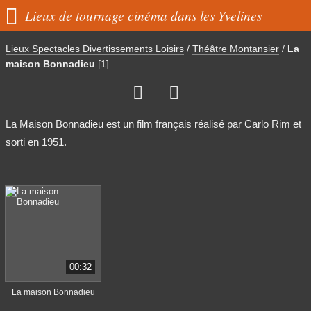

Lieux de tournage cinéma dans les Yvelines
Lieux Spectacles Divertissements Loisirs
/
Théâtre Montansier
/
La
maison Bonnadieu
[1]


La Maison Bonnadieu est un film français réalisé par Carlo Rim et
sorti en 1951.
00:32
La maison Bonnadieu