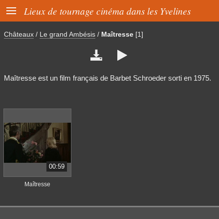

Lieux de tournage cinéma dans les Yvelines
Châteaux
/
Le grand Ambésis
/
Maîtresse
[1]


Maîtresse est un film français de Barbet Schroeder sorti en 1975.
00:59
Maîtresse