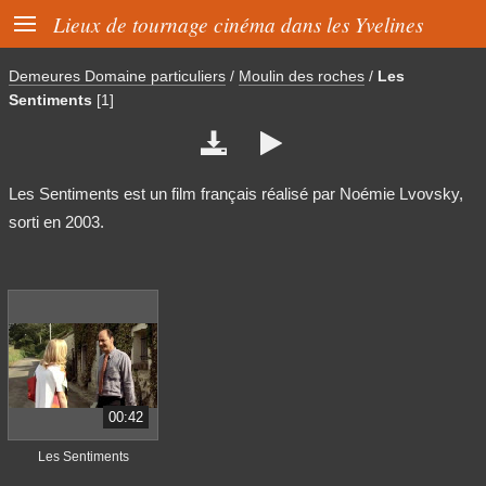

Lieux de tournage cinéma dans les Yvelines
Demeures Domaine particuliers
/
Moulin des roches
/
Les
Sentiments
[1]


Les Sentiments est un film français réalisé par Noémie Lvovsky,
sorti en 2003.
00:42
Les Sentiments