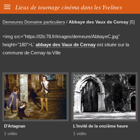

Lieux de tournage cinéma dans les Yvelines
Demeures Domaine particuliers
/
Abbaye des Vaux de Cernay
[5]
<img src="https://l2tc78.fr/images/demeure/AbbayeC.jpg"
height="180">L'
abbaye des Vaux de Cernay
est située sur la
commune de Cernay-la-Ville
D'Artagnan
L'Invité de la onzième heure
1 vidéo
1 vidéo