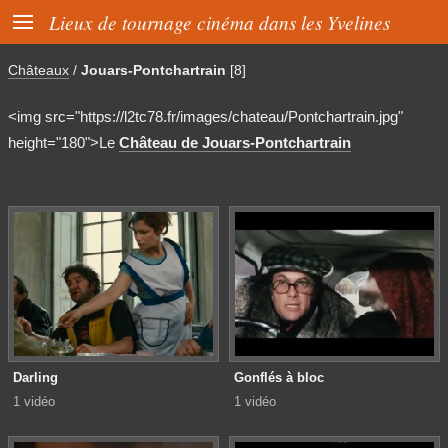

Lieux de tournage cinéma dans les Yvelines
Châteaux
/
Jouars-Pontchartrain
[8]
<img src="https://l2tc78.fr/images/chateau/Pontchartrain.jpg"
height="180">Le
Château de Jouars-Pontchartrain
Darling
Gonflés à bloc
1 vidéo
1 vidéo