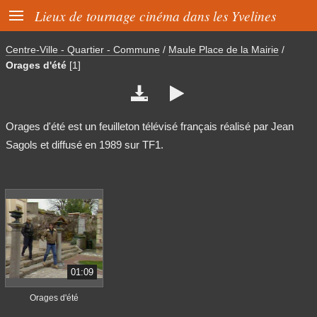

Lieux de tournage cinéma dans les Yvelines
Centre-Ville - Quartier - Commune
/
Maule Place de la Mairie
/
Orages d'été
[1]


Orages d'été est un feuilleton télévisé français réalisé par Jean
Sagols et diffusé en 1989 sur TF1.
01:09
Orages d'été