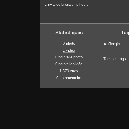
L'Invité de la onzième heure
Statistiques
Ta
0 photo
Auffargis
1 vidéo
0 nouvelle photo
Tous les tags
0 nouvelle vidéo
1 570 vues
0 commentaire