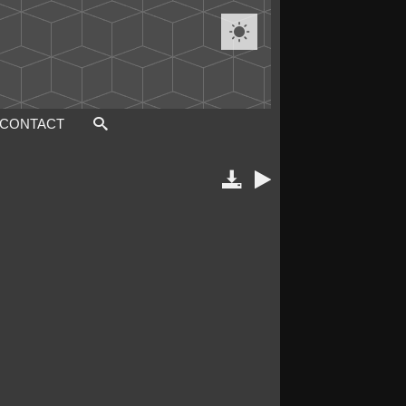

CONTACT

