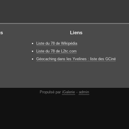
gs
Liens
Liste du 78 de Wikipédia
Liste du 78 de L2tc.com
Géocaching dans les Yvelines : liste des GCiné
Propulsé par
iGalerie
-
admin