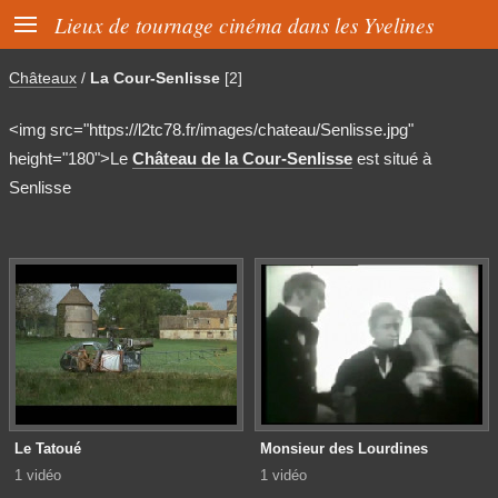

Lieux de tournage cinéma dans les Yvelines
Châteaux
/
La Cour-Senlisse
[2]
<img src="https://l2tc78.fr/images/chateau/Senlisse.jpg"
height="180">Le
Château de la Cour-Senlisse
est situé à
Senlisse
Le Tatoué
Monsieur des Lourdines
1 vidéo
1 vidéo