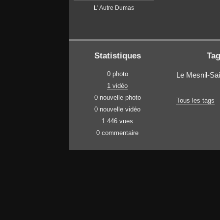
L' Autre Dumas
Statistiques
Ta
0 photo
Le Mesnil-Sa
1 vidéo
0 nouvelle photo
Tous les tags
0 nouvelle vidéo
1 446 vues
0 commentaire