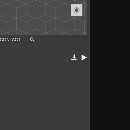

CONTACT

