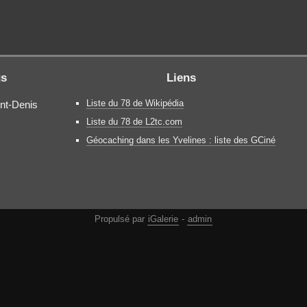
gs
Liens
Liste du 78 de Wikipédia
int-Denis
Liste du 78 de L2tc.com
Géocaching dans les Yvelines : liste des GCiné
Propulsé par
iGalerie
-
admin