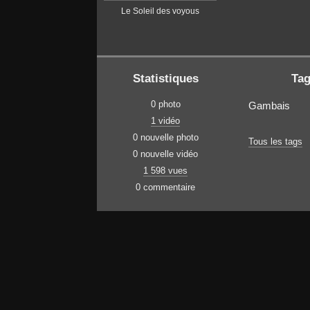
Le Soleil des voyous
Statistiques
Ta
0 photo
Gambais
1 vidéo
0 nouvelle photo
Tous les tags
0 nouvelle vidéo
1 598 vues
0 commentaire