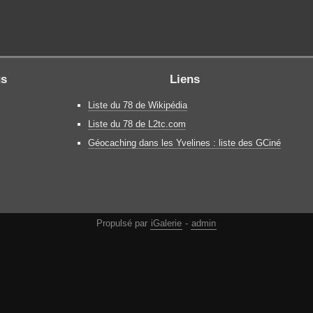
gs
Liens
Liste du 78 de Wikipédia
Liste du 78 de L2tc.com
Géocaching dans les Yvelines : liste des GCiné
Propulsé par
iGalerie
-
admin