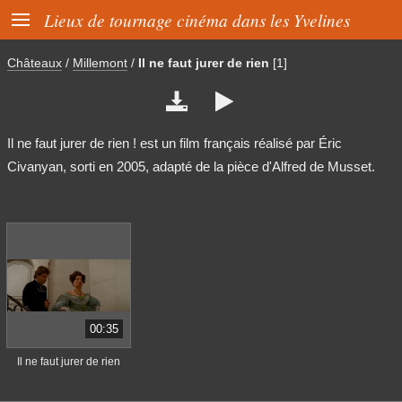

Lieux de tournage cinéma dans les Yvelines
Châteaux
/
Millemont
/
Il ne faut jurer de rien
[1]


Il ne faut jurer de rien ! est un film français réalisé par Éric
Civanyan, sorti en 2005, adapté de la pièce d'Alfred de Musset.
00:35
Il ne faut jurer de rien