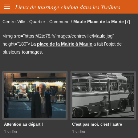

Lieux de tournage cinéma dans les Yvelines
Centre-Ville - Quartier - Commune
/
Maule Place de la Mairie
[7]
<img src="https://l2tc78.fr/images/centreville/Maule.jpg"
height="180">
La
place de la Mairie à Maule
a fait l'objet de
plusieurs tournages.
Attention au départ !
C'est pas moi, c'est l'autre
1 vidéo
1 vidéo