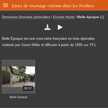

Lieux de tournage cinéma dans les Yvelines
Demeures Domaine particuliers
/
Ecuries Hardy
/
Belle époque
[1]


Belle Époque est une mini-série française en trois épisodes
réalisée par Gavin Millar et diffusée à partir de 1995 sur TF1.
00:57
Belle Epoque