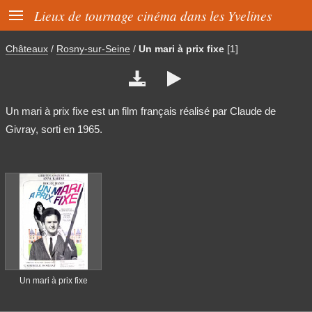

Lieux de tournage cinéma dans les Yvelines
Châteaux
/
Rosny-sur-Seine
/
Un mari à prix fixe
[1]


Un mari à prix fixe est un film français réalisé par Claude de
Givray, sorti en 1965.
Un mari à prix fixe