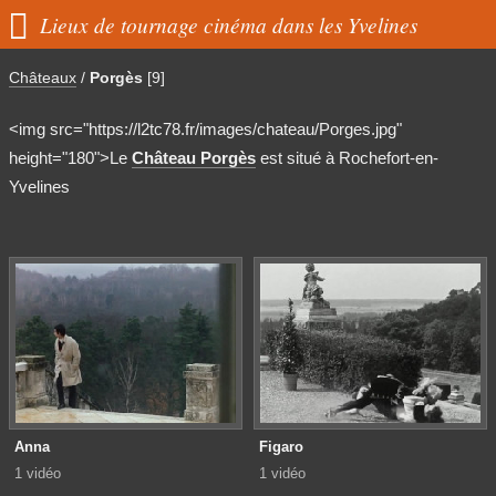

Lieux de tournage cinéma dans les Yvelines
Châteaux
/
Porgès
[9]
<img src="https://l2tc78.fr/images/chateau/Porges.jpg"
height="180">Le
Château Porgès
est situé à Rochefort-en-
Yvelines
Anna
Figaro
1 vidéo
1 vidéo