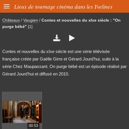

Lieux de tournage cinéma dans les Yvelines
Châteaux
/
Vaugien
/
Contes et nouvelles du xIxe siècle : "On
purge bébé"
[1]


Contes et nouvelles du xIxe siècle est une série télévisée
française créée par Gaëlle Girre et Gérard Jourd'hui, suite à la
série Chez Maupassant. On purge bébé est un épisode réalisé par
Gérard Jourd'hui et diffusé en 2010.
00:53