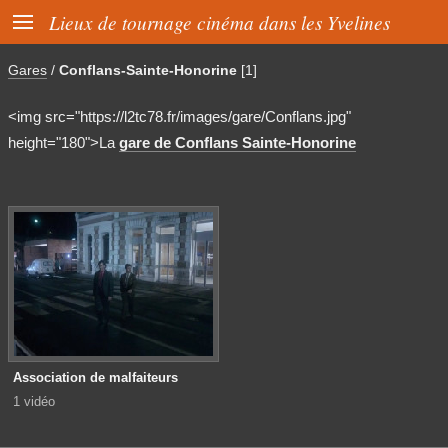

Lieux de tournage cinéma dans les Yvelines
Gares
/
Conflans-Sainte-Honorine
[1]
<img src="https://l2tc78.fr/images/gare/Conflans.jpg"
height="180">La
gare de Conflans Sainte-Honorine
Association de malfaiteurs
1 vidéo