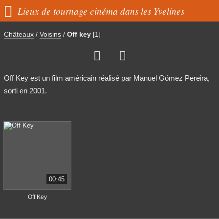

Lieux de tournage cinéma dans les Yvelines
Châteaux
/
Voisins
/
Off key
[1]


Off Key est un film américain réalisé par Manuel Gómez Pereira,
sorti en 2001.
00:45
Off Key