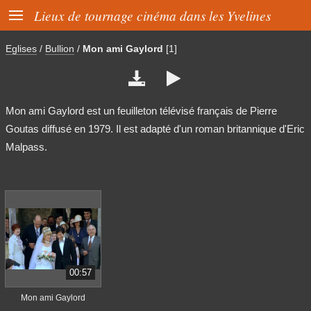

Lieux de tournage cinéma dans les Yvelines
Eglises
/
Bullion
/
Mon ami Gaylord
[1]


Mon ami Gaylord est un feuilleton télévisé français de Pierre
Goutas diffusé en 1979. Il est adapté d'un roman britannique d'Eric
Malpass.
00:57
Mon ami Gaylord