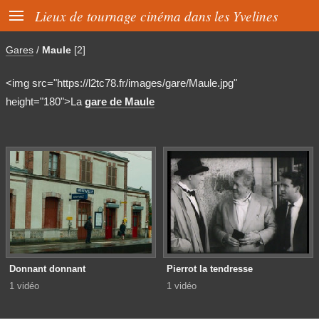

Lieux de tournage cinéma dans les Yvelines
Gares
/
Maule
[2]
<img src="https://l2tc78.fr/images/gare/Maule.jpg"
height="180">La
gare de Maule
Donnant donnant
Pierrot la tendresse
1 vidéo
1 vidéo