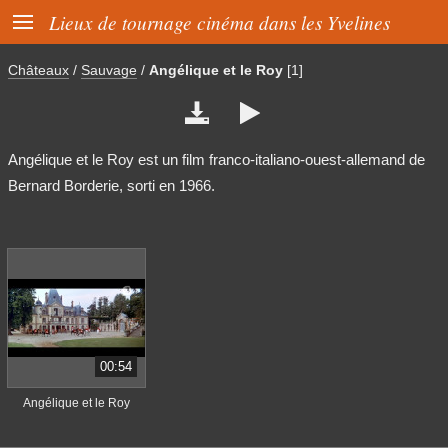

Lieux de tournage cinéma dans les Yvelines
Châteaux
/
Sauvage
/
Angélique et le Roy
[1]


Angélique et le Roy est un film franco-italiano-ouest-allemand de
Bernard Borderie, sorti en 1966.
00:54
Angélique et le Roy