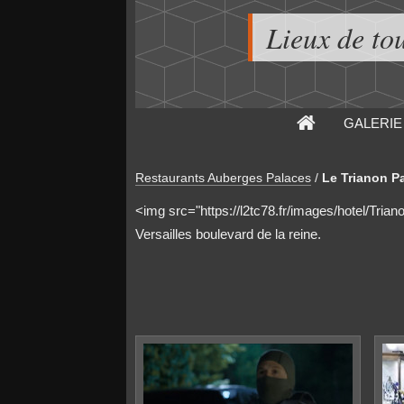
Lieux de to
GALERIE
Restaurants Auberges Palaces
/
Le Trianon P
<img src="https://l2tc78.fr/images/hotel/Tria
Versailles boulevard de la reine.