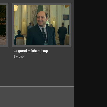
Le grand méchant loup
1 vidéo