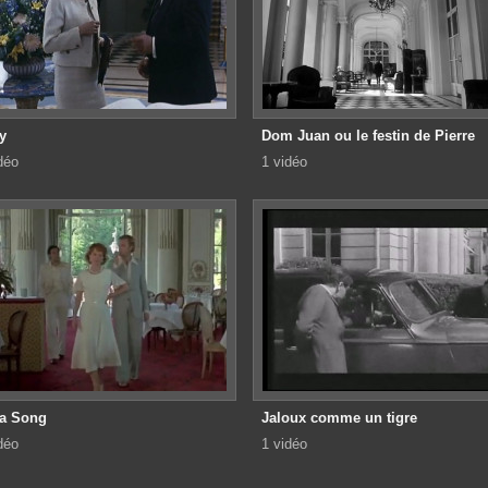
y
Dom Juan ou le festin de Pierre
déo
1 vidéo
ia Song
Jaloux comme un tigre
déo
1 vidéo