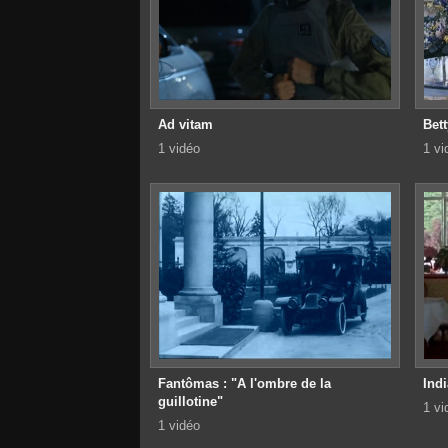
Ad vitam
Bett
1 vidéo
1 vi
Fantômas : "A l'ombre de la
Ind
guillotine"
1 vi
1 vidéo