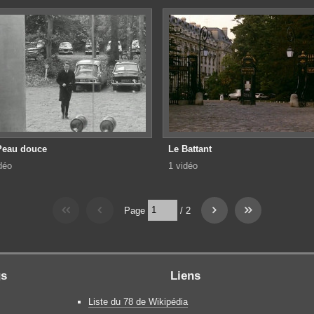
Peau douce
Le Battant
déo
1 vidéo
Page
/
2
gs
Liens
Liste du 78 de Wikipédia