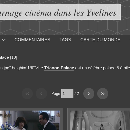
urnage cinéma dans les Yvelines
COMMENTAIRES
TAGS
CARTE DU MONDE
alace
[18]
non.jpg" height="180">Le
Trianon Palace
est un célèbre palace 5 étoile
Page
/
2