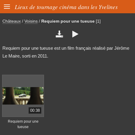

Lieux de tournage cinéma dans les Yvelines
Châteaux
/
Voisins
/
Requiem pour une tueuse
[1]


Requiem pour une tueuse est un film français réalisé par Jérôme
Le Maire, sorti en 2011.
00:38
Requiem pour une
tueuse