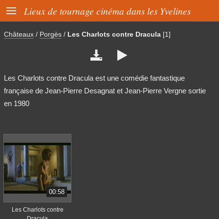

Lieux de tournage cinéma dans les Yvelines
Châteaux
/
Porgès
/
Les Charlots contre Dracula
[1]


Les Charlots contre Dracula est une comédie fantastique
française de Jean-Pierre Desagnat et Jean-Pierre Vergne sortie
en 1980
00:58
Les Charlots contre
Dracula